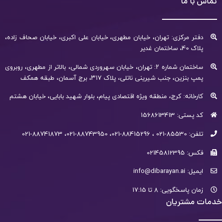
تماس با ما
دفتر مرکزی: تهران، خیابان مطهری، خیابان علی اکبری، خیابان صحاف زاده،
پلاک 40، ساختمان غدیر
ساختمان شماره ۲: تهران، خیابان سهروردی شمالی، بالاتر از مطهری، روبروی
پمپ بنزین، جنب شیرینی ناتلی، پلاک ۳۱۷، برج آسمان، طبقه همکف
کارخانه: کرج، منطقه ویژه اقتصادی پیام، بلوار شهید بابایی، خیابان هشتم
کد پستی: 1568613413
تلفن: 85530-021 ، 88415296-021، 88743950-021، 88741873-021
فکس: 02145812395
ایمیل: info@dibarayan.ai
زمان پاسخگویی: 8 تا 17:15
خدمات مشتریان