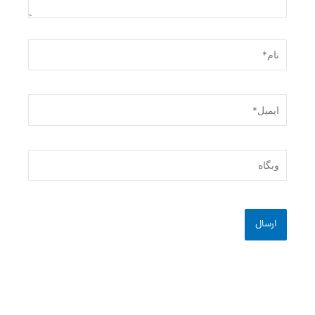
نام*
ایمیل*
وبگاه