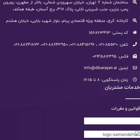
ساختمان شماره ۲: تهران، خیابان سهروردی شمالی، بالاتر از مطهری، روبروی
پمپ بنزین، جنب شیرینی ناتلی، پلاک ۳۱۷، برج آسمان، طبقه همکف
کارخانه: کرج، منطقه ویژه اقتصادی پیام، بلوار شهید بابایی، خیابان هشتم
کد پستی: 1568613413
تلفن: 85530-021 ، 88415296-021، 88743950-021، 88741873-021
فکس: 02145812395
ایمیل: info@dibarayan.ai
زمان پاسخگویی: 8 تا 17:15
خدمات مشتریان
قوانین و مقررات