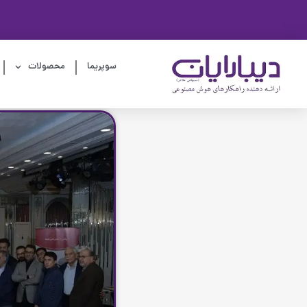
رش
ه
حتوا
سوپریما
محصولات