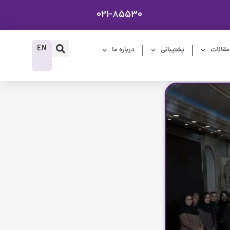
021-85530
Search
EN
مقالات
پشتیبانی
درباره ما