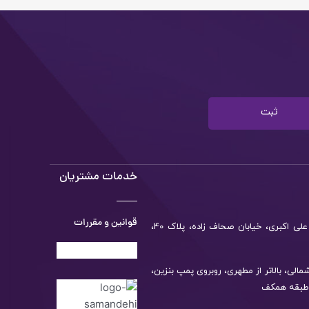
ثبت
خدمات مشتریان
قوانین و مقررات
دفتر مرکزی: تهران، خیابان مطهری، خیابان علی اکبری، خیابان صحاف زاده، پلاک 40،
سهروردی شمالی، بالاتر از مطهری، روبروی پمپ بنزین،