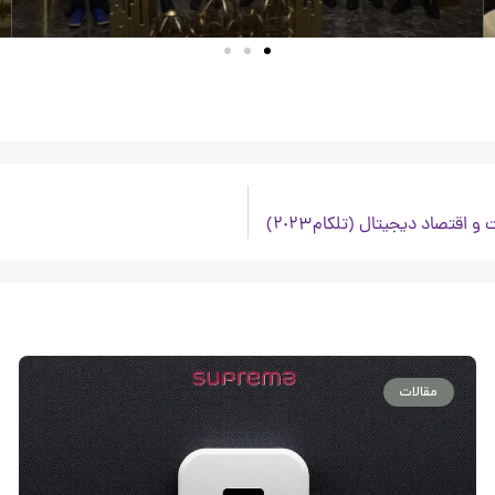
اقتصاد دیجیتال (تلکام٢٠٢٣)
مقالات