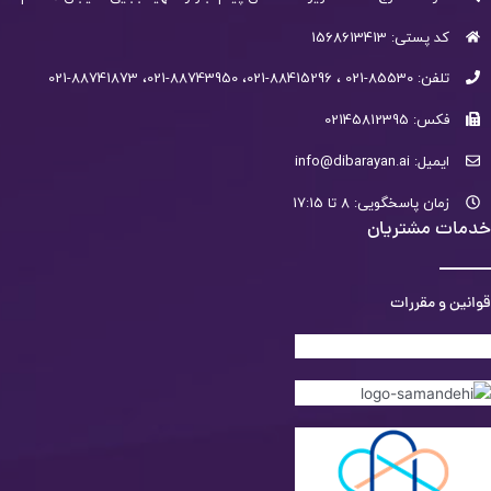
کد پستی: 1568613413
تلفن: 85530-021 ، 88415296-021، 88743950-021، 88741873-021
فکس: 02145812395
ایمیل: info@dibarayan.ai
زمان پاسخگویی: 8 تا 17:15
خدمات مشتریان
قوانین و مقررات