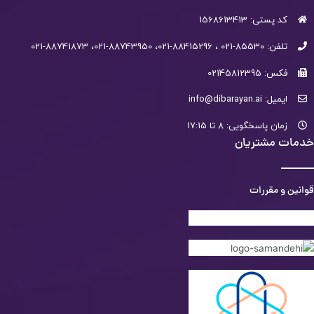
کد پستی: 1568613413
تلفن: 85530-021 ، 88415296-021، 88743950-021، 88741873-021
فکس: 02145812395
ایمیل: info@dibarayan.ai
زمان پاسخگویی: 8 تا 17:15
خدمات مشتریان
قوانین و مقررات