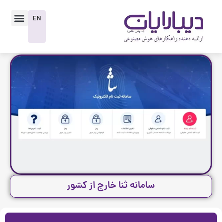
رش
enu
ه
EN
حتوا
سامانه ثنا خارج از کشور