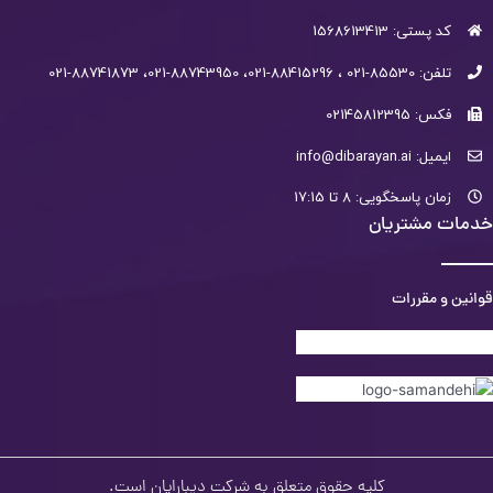
کد پستی: 1568613413
تلفن: 85530-021 ، 88415296-021، 88743950-021، 88741873-021
فکس: 02145812395
ایمیل: info@dibarayan.ai
زمان پاسخگویی: 8 تا 17:15
خدمات مشتریان
قوانین و مقررات
کلیه حقوق متعلق به شرکت دیبارایان است.