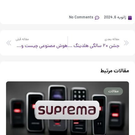
ژانویه 6, 2024
No Comments
xt
Prev
مقاله بعدی
مقاله قبلی
جشن ۲۰ سالگی هلدینگ طرح و پردازش غدیر
هوش مصنوعی چیست و چگونه از آن استفاده کنیم؟
مقالات مرتبط
مقالات