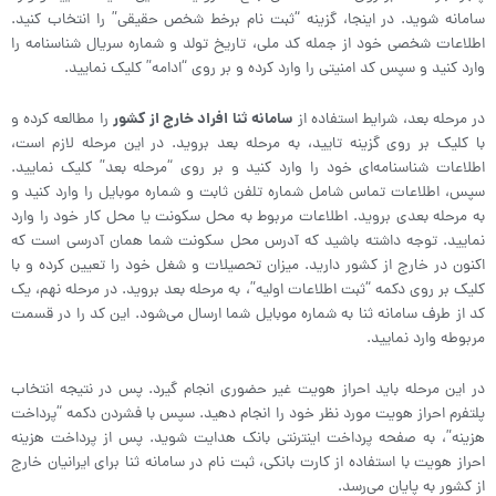
سامانه شوید. در اینجا، گزینه “ثبت نام برخط شخص حقیقی” را انتخاب کنید.
اطلاعات شخصی خود از جمله کد ملی، تاریخ تولد و شماره سریال شناسنامه را
وارد کنید و سپس کد امنیتی را وارد کرده و بر روی “ادامه” کلیک نمایید.
در مرحله بعد، شرایط استفاده از
سامانه ثنا افراد خارج از کشور
را مطالعه کرده و
با کلیک بر روی گزینه تایید، به مرحله بعد بروید. در این مرحله لازم است،
اطلاعات شناسنامه‌ای خود را وارد کنید و بر روی “مرحله بعد” کلیک نمایید.
سپس، اطلاعات تماس شامل شماره تلفن ثابت و شماره موبایل را وارد کنید و
به مرحله بعدی بروید. اطلاعات مربوط به محل سکونت یا محل کار خود را وارد
نمایید. توجه داشته باشید که آدرس محل سکونت شما همان آدرسی است که
اکنون در خارج از کشور دارید. میزان تحصیلات و شغل خود را تعیین کرده و با
کلیک بر روی دکمه “ثبت اطلاعات اولیه”، به مرحله بعد بروید. در مرحله نهم، یک
کد از طرف سامانه ثنا به شماره موبایل شما ارسال می‌شود. این کد را در قسمت
مربوطه وارد نمایید.
در این مرحله باید احراز هویت غیر حضوری انجام گیرد. پس در نتیجه انتخاب
پلتفرم‌ احراز هویت مورد نظر خود را انجام دهید. سپس با فشردن دکمه “پرداخت
هزینه”، به صفحه پرداخت اینترنتی بانک هدایت شوید. پس از پرداخت هزینه
احراز هویت با استفاده از کارت بانکی، ثبت نام در سامانه ثنا برای ایرانیان خارج
از کشور به پایان می‌رسد.