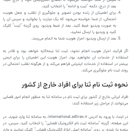
سپس از شما خواسته می‌شود تا امضای الکترونیکی خود را درج کنید.
بعد از درج، دکمه “ثبت و ادامه” را انتخاب کنید.
برای اطمینان از زنده بودن تصویر و جلوگیری از تقلب و جعل هویت
احتمالی، از شما خواسته می‌شود که یک عبارت را بخوانید و سپس آن را
به صورت ویدیو ضبط کنید. بعد از ضبط ویدیو، روی گزینه “ثبت” کلیک
کنید و ویدیو را ارسال نمایید.
بعد از ارسال ویدیو، احراز هویت شما به اتمام می‌رسد.
اگر فرآیند احراز هویت انجام نشود، ثبت ثنا نیمه‌کاره خواهد بود و قادر به
استفاده از خدمات آن نخواهید بود. احراز هویت این اطمینان را برای ایمنی
بیشتر در استفاده از خدمات اینترنتی فراهم می‌کند و از هرگونه تقلب احتمالی در
روند ثبت نام جلوگیری می‌کند.
نحوه ثبت نام ثنا برای افراد خارج از کشور
افراد ایرانی خارج از کشور برای ثبت نام در سامانه ثنا به منظور انجام امور قضایی
می‌توانند از مراحل زیر استفاده کنند:
در ابتدا، با ورود به آدرس international.adliran.ir، به سامانه ثنا وارد شوید. در
این صفحه، گزینه “سامانه ثبت نام الکترونیک قضایی” را انتخاب کنید. سپس، در
پنجره باز شده، بر روی “سامانه اصلی ابلاغ الکترونیک قضایی” کلیک نمایید و وارد