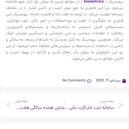
بیومتریک (
biometrics
) در جوامع مدرن به عنوان یک ابزار مهم شناخته
می‌شود زیرا این فناوری به طور موثر امنیت و تأمین اعتبار را در مختلف
زمینه‌ها تقویت می‌کند. با توجه به دقت بالا و قابلیت اعتماد بیومتریک، این
فناوری به جلوگیری از تقلب و سوءاستفاده در امور مالی، امور مهاجرتی،
سیستم‌های کنترل دسترسی به ساختمان‌ها و سیستم‌های کامپیوتری،
حفاظت از اطلاعات حساس، و حتی شناسایی و دستگیری مجرمان کمک
می‌کند. همچنین، بیومتریک به دلیل عدم نیاز به کلیدها و رمزها، به سادگی و
راحتی در استفاده از سیستم‌ها و سرویس‌های مختلف منجر می‌شود. از این
رو، این تکنولوژی به عنوان یک راهکار مدرن و کارآمد در بهبود امنیت و
کارایی جوامع مدرن تلقی می‌شود.
سپتامبر 17, 2023
No Comments
xt
Prev
مقاله بعدی
مقاله قبلی
سامانه ثبت نام کارت ملی هوشمند سازمان ثبت احوال
جشن هجده سالگی هلدینگ طرح و پردازش غدیر و سالروز تاسیس شرکت دیبارایان