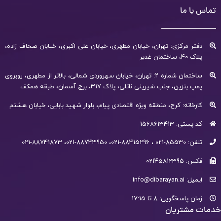
تماس با ما
دفتر مرکزی: تهران، خیابان مطهری، خیابان علی اکبری، خیابان صحاف زاده،
پلاک 40، ساختمان غدیر
ساختمان شماره ۲: تهران، خیابان سهروردی شمالی، بالاتر از مطهری، روبروی
پمپ بنزین، جنب شیرینی ناتلی، پلاک ۳۱۷، برج آسمان، طبقه همکف
کارخانه: کرج، منطقه ویژه اقتصادی پیام، بلوار شهید بابایی، خیابان هشتم
کد پستی: 1568613413
تلفن: 85530-021 ، 88415296-021، 88743950-021، 88741873-021
فکس: 02145812395
ایمیل: info@dibarayan.ai
زمان پاسخگویی: 8 تا 17:15
خدمات مشتریان