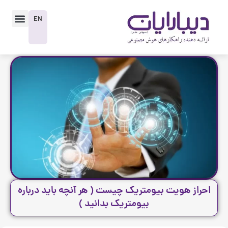
رش
enu
ه
EN
حتوا
احراز هویت بیومتریک چیست ( هر آنچه باید درباره
بیومتریک بدانید )