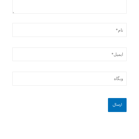
نام*
ایمیل*
وبگاه