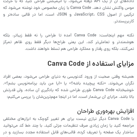
داده‌های آن از یک API گرفته می‌شود، یا انیمیشنی طراحی کنید که با حرکت
موس واکنش نشان دهد. Canva Code با زبان مخصوص خود نوشته می‌شود که
ترکیبی از اصول JavaScript، CSS و JSON است، اما در قالبی ساده‌تر و
کاربرپسندتر.
نکته مهم اینجاست: Canva Code آمده تا طراحی را نه فقط زیباتر، بلکه
هوشمندتر و تعاملی‌تر کند. این یعنی طراح‌ها دیگر فقط روی ظاهر تمرکز
نمی‌کنند، بلکه روی رفتار و عملکرد طراحی هم تسلط خواهند داشت.
مزایای استفاده از Canva Code
همیشه وقتی صحبت از ورود کدنویسی به دنیای طراحی می‌شود، بعضی افراد
نگران می‌شوند. «نکنه پیچیده باشه؟» یا «آیا من باید برنامه‌نویس بشم؟».
خوشبختانه Canva Code طوری طراحی شده که یادگیری آن ساده، ولی قدرتش
بالا باشد. مزایای آن بی‌شمار است، اما در اینجا مهم‌ترین‌شان را بررسی می‌کنیم:
افزایش بهره‌وری طراحان
با Canva Code دیگر نیازی نیست برای هر تغییر کوچک به ابزارهای مختلفی
مراجعه کنید یا زمان زیادی صرف تنظیمات جزئی کنید. با چند خط کد می‌توانید
ساختار یک صفحه را تعریف کرده، قالب‌های قابل استفاده مجدد بسازید و در