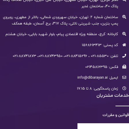
پلاک 40، ساختمان غدیر
ساختمان شماره ۲: تهران، خیابان سهروردی شمالی، بالاتر از مطهری، روبروی
پمپ بنزین، جنب شیرینی ناتلی، پلاک ۳۱۷، برج آسمان، طبقه همکف
کارخانه: کرج، منطقه ویژه اقتصادی پیام، بلوار شهید بابایی، خیابان هشتم
کد پستی: 1568613413
تلفن: 85530-021 ، 88415296-021، 88743950-021، 88741873-021
فکس: 02145812395
ایمیل: info@dibarayan.ai
زمان پاسخگویی: 8 تا 17:15
خدمات مشتریان
قوانین و مقررات