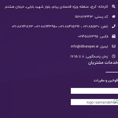
کارخانه: کرج، منطقه ویژه اقتصادی پیام، بلوار شهید بابایی، خیابان هشتم
کد پستی: 1568613413
تلفن: 85530-021 ، 88415296-021، 88743950-021، 88741873-021
فکس: 02145812395
ایمیل: info@dibarayan.ai
زمان پاسخگویی: 8 تا 17:15
خدمات مشتریان
قوانین و مقررات