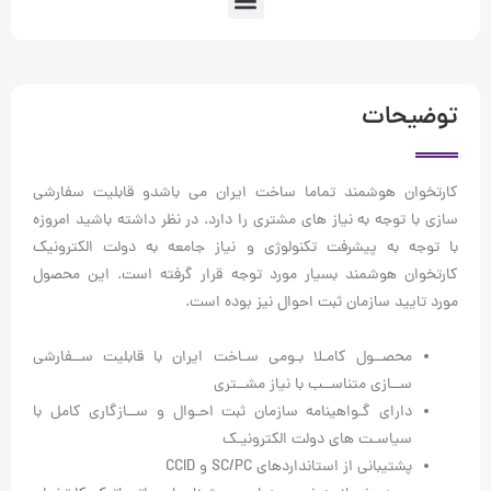
توضیحات
کارتخوان هوشمند تماما ساخت ایران می باشدو قابلیت سفارشی
سازی با توجه به نیاز های مشتری را دارد. در نظر داشته باشید امروزه
با توجه به پیشرفت تکنولوژی و نیاز جامعه به دولت الکترونیک
کارتخوان هوشمند بسیار مورد توجه قرار گرفته است. این محصول
مورد تایید سازمان ثبت احوال نیز بوده است.
محصــول کامـلا بـومی سـاخت ایران با قابلیت ســفارشی
ســازی متناســب با نیاز مشــتری
دارای گـواهینامه سازمان ثبت احـوال و ســازگاری کامل با
سیاسـت های دولت الکترونیـک
پشتیبانی از استانداردهای SC/PC و CCID