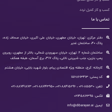
کسب و کار کنترل تردد
تماس با ما
دفتر مرکزی: تهران، خیابان مطهری، خیابان علی اکبری، خیابان صحاف زاده،
پلاک 40، ساختمان غدیر
ساختمان شماره ۲: تهران، خیابان سهروردی شمالی، بالاتر از مطهری، روبروی
پمپ بنزین، جنب شیرینی ناتلی، پلاک ۳۱۷، برج آسمان، طبقه همکف
کارخانه: کرج، منطقه ویژه اقتصادی پیام، بلوار شهید بابایی، خیابان هشتم
کد پستی: 1568613413
تلفن: 85530-021 ، 88415296-021، 88743950-021، 88741873-021
فکس: 02145812395
ایمیل: info@dibarayan.ai