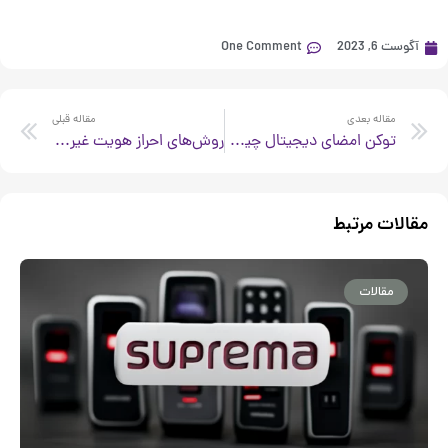
آگوست 6, 2023
One Comment
xt
Prev
مقاله بعدی
مقاله قبلی
توکن امضای دیجیتال چیست و نحوه اتصال و نصب آن چگونه است
روش‌های احراز هویت غیر حضوری و کاربردهای آن
مقالات مرتبط
مقالات