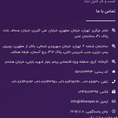
کسب و کار کنترل تردد
تماس با ما
دفتر مرکزی: تهران، خیابان مطهری، خیابان علی اکبری، خیابان صحاف زاده،
پلاک 40، ساختمان غدیر
ساختمان شماره ۲: تهران، خیابان سهروردی شمالی، بالاتر از مطهری، روبروی
پمپ بنزین، جنب شیرینی ناتلی، پلاک ۳۱۷، برج آسمان، طبقه همکف
کارخانه: کرج، منطقه ویژه اقتصادی پیام، بلوار شهید بابایی، خیابان هشتم
کد پستی: 1568613413
تلفن: 85530-021 ، 88415296-021، 88743950-021، 88741873-021
فکس: 02145812395
ایمیل: info@dibarayan.ai
زمان پاسخگویی: 8 تا 17:15