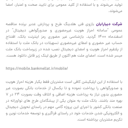
تولید می‌شوند و با استفاده از کلید عمومی برای تایید صحت و اعتبار، امضا
می‌شوند.
شرکت دیبارایان
بازوی فنی هلدینگ طرح و‌ پردازش غدیر برنده مناقصه
عمومی “سامانه احراز هویت غیرحضوری و صدورگواهی دیجیتال” در
اسفندماه ۱۴۰۰ گردید. بازشناسی غیر حضوری رمز اینترنت بانک، افتتاح
حساب غیر حضوری و اعطای غیرحضوری تسهیلات در بانک ملت با استفاده
از پلتفرم احراز هویت و امضای دیجیتال نصب شده در زیرساخت بانک ملت
میسر شده است. امضای ملت هم اکنون از طریق لینک زیر قابل دانلود هست.
https://mobile.bankmellat.ir/mobile/
با استفاده از این اپلیکیشن کافی است مشتریان فقط یکبار هزینه احراز هویت
و صدور‌گواهی را پرداخت نموده و تا یکسال از خدمات بانکی بصورت غیر
حضوری بدون نیاز به پرداخت هزینه اضافی و اتلاف وقت بصورت ۲۴ در ۷
بهره مند باشند. بانک ملت به عنوان یکی از پیشگامان طرح های نوآورانه در
صنعت بانکی کشور با اجرای این پروژه گامی مهم در راستای تحویل دیجیتال
و الکترونیکی شدن خدمات خود در راستای فراگیری و ‌توسعه خدمات نوین و
تکریم مشتریان برداشته است.