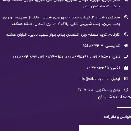
پلاک 40، ساختمان غدیر
ساختمان شماره ۲: تهران، خیابان سهروردی شمالی، بالاتر از مطهری، روبروی
پمپ بنزین، جنب شیرینی ناتلی، پلاک ۳۱۷، برج آسمان، طبقه همکف
کارخانه: کرج، منطقه ویژه اقتصادی پیام، بلوار شهید بابایی، خیابان هشتم
کد پستی: 1568613413
تلفن: 85530-021 ، 88415296-021، 88743950-021، 88741873-021
فکس: 02145812395
ایمیل: info@dibarayan.ai
زمان پاسخگویی: 8 تا 17:15
خدمات مشتریان
قوانین و مقررات